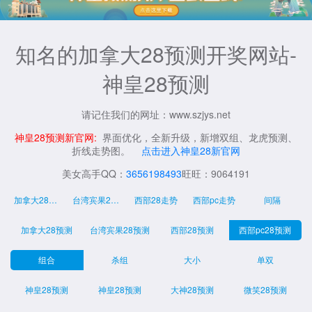
知名的加拿大28预测开奖网站-
神皇28预测
请记住我们的网址：www.szjys.net
神皇28预测新官网:
界面优化，全新升级，新增双组、龙虎预测、
折线走势图。
点击进入神皇28新官网
美女高手QQ：
3656198493
旺旺：9064191
加拿大28走势
台湾宾果28走势
西部28走势
西部pc走势
间隔
加拿大28预测
台湾宾果28预测
西部28预测
西部pc28预测
组合
杀组
大小
单双
神皇28预测
神皇28预测
大神28预测
微笑28预测