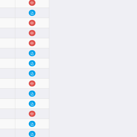
中
边
中
中
中
边
边
边
中
边
边
中
边
边