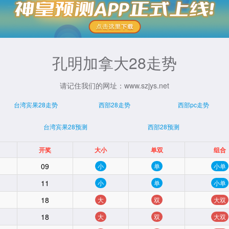
孔明加拿大28走势
请记住我们的网址：www.szjys.net
台湾宾果28走势
西部28走势
西部pc走势
台湾宾果28预测
西部28预测
开奖
大小
单双
组合
09
小
单
小单
11
小
单
小单
18
大
双
大双
18
大
双
大双